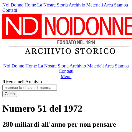
Noi Donne
Home
La Nostra Storia
Archivio
Materiali
Area Stampa
Contatti
Noi Donne
Home
La Nostra Storia
Archivio
Materiali
Area Stampa
Contatti
Menu
Ricerca nell'Archivio
Cerca
Numero 51 del 1972
280 miliardi all'anno per non pensare