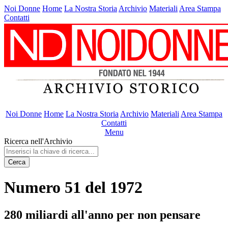
Noi Donne
Home
La Nostra Storia
Archivio
Materiali
Area Stampa
Contatti
Noi Donne
Home
La Nostra Storia
Archivio
Materiali
Area Stampa
Contatti
Menu
Ricerca nell'Archivio
Cerca
Numero 51 del 1972
280 miliardi all'anno per non pensare