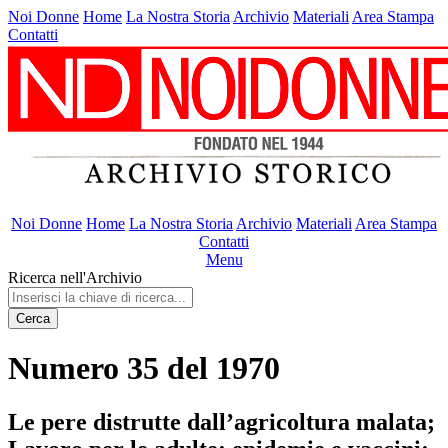
Noi Donne
Home
La Nostra Storia
Archivio
Materiali
Area Stampa
Contatti
Noi Donne
Home
La Nostra Storia
Archivio
Materiali
Area Stampa
Contatti
Menu
Ricerca nell'Archivio
Cerca
Numero 35 del 1970
Le pere distrutte dall’agricoltura malata;