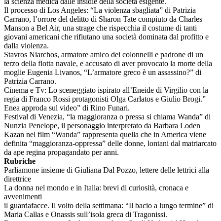
la scienza medica dalle insidie della società esigente.
Il processo di Los Angeles: “La violenza sbagliata” di Patrizia
Carrano, l’orrore del delitto di Sharon Tate compiuto da Charles
Manson a Bel Air, una strage che rispecchia il costume di tanti
giovani americani che rifiutano una società dominata dal profitto e
dalla violenza.
Stavros Niarchos, armatore amico dei colonnelli e padrone di un
terzo della flotta navale, e accusato di aver provocato la morte della
moglie Eugenia Livanos, “L’armatore greco è un assassino?” di
Patrizia Carrano.
Cinema e Tv: Lo sceneggiato ispirato all’Eneide di Virgilio con la
regia di Franco Rossi protagonisti Olga Carlatos e Giulio Brogi.”
Enea approda sul video” di Rino Funari.
Festival di Venezia, “la maggioranza o pressa si chiama Wanda” di
Nunzia Penelope, il personaggio interpretato da Barbara Loden
Kazan nel film “Wanda” rappresenta quella che in America viene
definita “maggioranza-oppressa” delle donne, lontani dal matriarcato
da ape regina propagandato per anni.
Rubriche
Parliamone insieme di Giuliana Dal Pozzo, lettere delle lettrici alla
direttrice
La donna nel mondo e in Italia: brevi di curiosità, cronaca e
avvenimenti
il guardafacce. Il volto della settimana: “Il bacio a lungo termine” di
Maria Callas e Onassis sull’isola greca di Tragonissi.