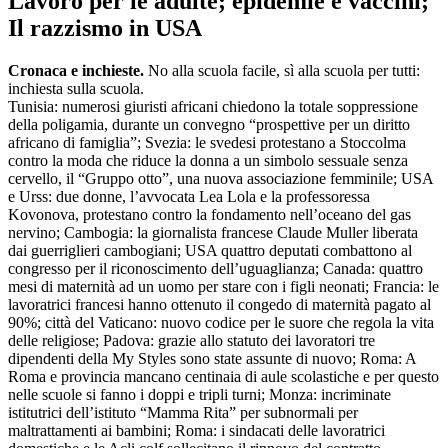
Lavoro per le adulte; epidemie e vaccini;
Il razzismo in USA
Cronaca e inchieste.
No alla scuola facile, sì alla scuola per tutti:
inchiesta sulla scuola.
Tunisia: numerosi giuristi africani chiedono la totale soppressione
della poligamia, durante un convegno “prospettive per un diritto
africano di famiglia”; Svezia: le svedesi protestano a Stoccolma
contro la moda che riduce la donna a un simbolo sessuale senza
cervello, il “Gruppo otto”, una nuova associazione femminile; USA
e Urss: due donne, l’avvocata Lea Lola e la professoressa
Kovonova, protestano contro la fondamento nell’oceano del gas
nervino; Cambogia: la giornalista francese Claude Muller liberata
dai guerriglieri cambogiani; USA quattro deputati combattono al
congresso per il riconoscimento dell’uguaglianza; Canada: quattro
mesi di maternità ad un uomo per stare con i figli neonati; Francia: le
lavoratrici francesi hanno ottenuto il congedo di maternità pagato al
90%; città del Vaticano: nuovo codice per le suore che regola la vita
delle religiose; Padova: grazie allo statuto dei lavoratori tre
dipendenti della My Styles sono state assunte di nuovo; Roma: A
Roma e provincia mancano centinaia di aule scolastiche e per questo
nelle scuole si fanno i doppi e tripli turni; Monza: incriminate
istitutrici dell’istituto “Mamma Rita” per subnormali per
maltrattamenti ai bambini; Roma: i sindacati delle lavoratrici