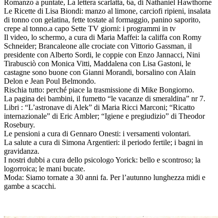
Romanzo a puntate, La lettera scarlatta, 6a, di Nathaniel Hawthorne
Le Ricette di Lisa Biondi: manzo al limone, carciofi ripieni, insalata
di tonno con gelatina, fette tostate al formaggio, panino saporito,
crepe al tonno.a capo Sette TV giorni: i programmi in tv
Il video, lo schermo, a cura di Maria Maffei: la califfa con Romy
Schneider; Brancaleone alle crociate con Vittorio Gassman, il
presidente con Alberto Sordi, le coppie con Enzo Jannacci, Nini
Tirabusciò con Monica Vitti, Maddalena con Lisa Gastoni, le
castagne sono buone con Gianni Morandi, borsalino con Alain
Delon e Jean Poul Belmondo.
Rischia tutto: perché piace la trasmissione di Mike Bongiorno.
La pagina dei bambini, il fumetto “le vacanze di smeraldina” nr 7.
Libri : “L’astronave di Alek” di Maria Ricci Marconi; “Ricatto
internazionale” di Eric Ambler; “Igiene e pregiudizio” di Theodor
Rosebury.
Le pensioni a cura di Gennaro Onesti: i versamenti volontari.
La salute a cura di Simona Argentieri: il periodo fertile; i bagni in
gravidanza.
I nostri dubbi a cura dello psicologo Yorick: bello e scontroso; la
logorroica; le mani bucate.
Moda: Siamo tornate a 30 anni fa. Per l’autunno lunghezza midi e
gambe a scacchi.