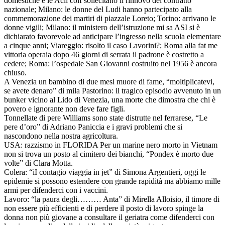
domestiche e le Acli colf sollecitano il rinnovo del contratto
nazionale; Milano: le donne del Ludi hanno partecipato alla
commemorazione dei martiri di piazzale Loreto; Torino: arrivano le
donne vigili; Milano: il ministero dell’istruzione mi sa ASI si è
dichiarato favorevole ad anticipare l’ingresso nella scuola elementare
a cinque anni; Viareggio: risolto il caso Lavorini?; Roma alla fat me
vittoria operaia dopo 46 giorni di serrata il padrone è costretto a
cedere; Roma: l’ospedale San Giovanni costruito nel 1956 è ancora
chiuso.
A Venezia un bambino di due mesi muore di fame, “moltiplicatevi,
se avete denaro” di mila Pastorino: il tragico episodio avvenuto in un
bunker vicino al Lido di Venezia, una morte che dimostra che chi è
povero e ignorante non deve fare figli.
Tonnellate di pere Williams sono state distrutte nel ferrarese, “Le
pere d’oro” di Adriano Paniccia e i gravi problemi che si
nascondono nella nostra agricoltura.
USA: razzismo in FLORIDA Per un marine nero morto in Vietnam
non si trova un posto al cimitero dei bianchi, “Pondex è morto due
volte” di Clara Motta.
Colera: “iI contagio viaggia in jet” di Simona Argentieri, oggi le
epidemie si possono estendere con grande rapidità ma abbiamo mille
armi per difenderci con i vaccini.
Lavoro: “la paura degli……… Anta” di Mirella Alloisio, il timore di
non essere più efficienti e di perdere il posto di lavoro spinge la
donna non più giovane a consultare il geriatra come difenderci con