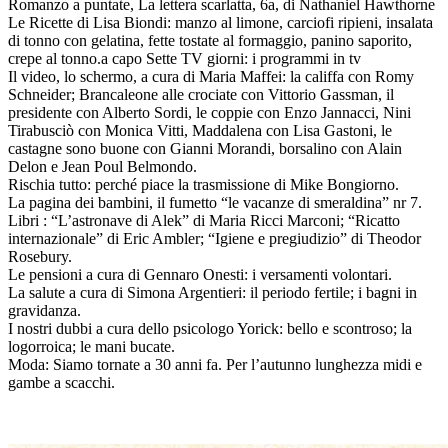
Romanzo a puntate, La lettera scarlatta, 6a, di Nathaniel Hawthorne
Le Ricette di Lisa Biondi: manzo al limone, carciofi ripieni, insalata
di tonno con gelatina, fette tostate al formaggio, panino saporito,
crepe al tonno.a capo Sette TV giorni: i programmi in tv
Il video, lo schermo, a cura di Maria Maffei: la califfa con Romy
Schneider; Brancaleone alle crociate con Vittorio Gassman, il
presidente con Alberto Sordi, le coppie con Enzo Jannacci, Nini
Tirabusciò con Monica Vitti, Maddalena con Lisa Gastoni, le
castagne sono buone con Gianni Morandi, borsalino con Alain
Delon e Jean Poul Belmondo.
Rischia tutto: perché piace la trasmissione di Mike Bongiorno.
La pagina dei bambini, il fumetto “le vacanze di smeraldina” nr 7.
Libri : “L’astronave di Alek” di Maria Ricci Marconi; “Ricatto
internazionale” di Eric Ambler; “Igiene e pregiudizio” di Theodor
Rosebury.
Le pensioni a cura di Gennaro Onesti: i versamenti volontari.
La salute a cura di Simona Argentieri: il periodo fertile; i bagni in
gravidanza.
I nostri dubbi a cura dello psicologo Yorick: bello e scontroso; la
logorroica; le mani bucate.
Moda: Siamo tornate a 30 anni fa. Per l’autunno lunghezza midi e
gambe a scacchi.