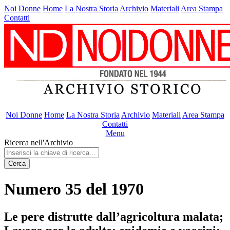
Noi Donne
Home
La Nostra Storia
Archivio
Materiali
Area Stampa
Contatti
Noi Donne
Home
La Nostra Storia
Archivio
Materiali
Area Stampa
Contatti
Menu
Ricerca nell'Archivio
Cerca
Numero 35 del 1970
Le pere distrutte dall’agricoltura malata;