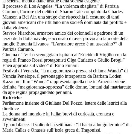
la scienza medica dalle insidie della società esigente.
Il processo di Los Angeles: “La violenza sbagliata” di Patrizia
Carrano, l’orrore del delitto di Sharon Tate compiuto da Charles
Manson a Bel Air, una strage che rispecchia il costume di tanti
giovani americani che rifiutano una società dominata dal profitto e
dalla violenza.
Stavros Niarchos, armatore amico dei colonnelli e padrone di un
terzo della flotta navale, e accusato di aver provocato la morte della
moglie Eugenia Livanos, “L’armatore greco è un assassino?” di
Patrizia Carrano.
Cinema e Tv: Lo sceneggiato ispirato all’Eneide di Virgilio con la
regia di Franco Rossi protagonisti Olga Carlatos e Giulio Brogi.”
Enea approda sul video” di Rino Funari.
Festival di Venezia, “la maggioranza o pressa si chiama Wanda” di
Nunzia Penelope, il personaggio interpretato da Barbara Loden
Kazan nel film “Wanda” rappresenta quella che in America viene
definita “maggioranza-oppressa” delle donne, lontani dal matriarcato
da ape regina propagandato per anni.
Rubriche
Parliamone insieme di Giuliana Dal Pozzo, lettere delle lettrici alla
direttrice
La donna nel mondo e in Italia: brevi di curiosità, cronaca e
avvenimenti
il guardafacce. Il volto della settimana: “Il bacio a lungo termine” di
Maria Callas e Onassis sull’isola greca di Tragonissi.