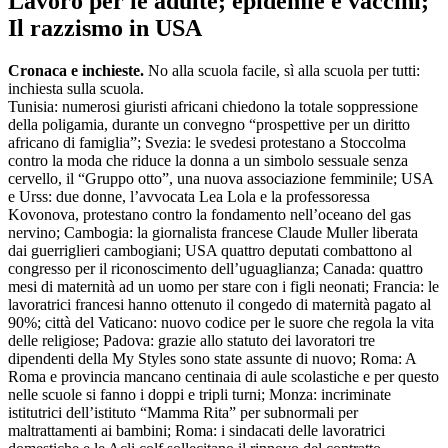
Lavoro per le adulte; epidemie e vaccini;
Il razzismo in USA
Cronaca e inchieste.
No alla scuola facile, sì alla scuola per tutti:
inchiesta sulla scuola.
Tunisia: numerosi giuristi africani chiedono la totale soppressione
della poligamia, durante un convegno “prospettive per un diritto
africano di famiglia”; Svezia: le svedesi protestano a Stoccolma
contro la moda che riduce la donna a un simbolo sessuale senza
cervello, il “Gruppo otto”, una nuova associazione femminile; USA
e Urss: due donne, l’avvocata Lea Lola e la professoressa
Kovonova, protestano contro la fondamento nell’oceano del gas
nervino; Cambogia: la giornalista francese Claude Muller liberata
dai guerriglieri cambogiani; USA quattro deputati combattono al
congresso per il riconoscimento dell’uguaglianza; Canada: quattro
mesi di maternità ad un uomo per stare con i figli neonati; Francia: le
lavoratrici francesi hanno ottenuto il congedo di maternità pagato al
90%; città del Vaticano: nuovo codice per le suore che regola la vita
delle religiose; Padova: grazie allo statuto dei lavoratori tre
dipendenti della My Styles sono state assunte di nuovo; Roma: A
Roma e provincia mancano centinaia di aule scolastiche e per questo
nelle scuole si fanno i doppi e tripli turni; Monza: incriminate
istitutrici dell’istituto “Mamma Rita” per subnormali per
maltrattamenti ai bambini; Roma: i sindacati delle lavoratrici