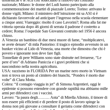
domestiche e le Acli colf sollecitano il rinnovo del contratto
nazionale; Milano: le donne del Ludi hanno partecipato alla
commemorazione dei martiri di piazzale Loreto; Torino: arrivano le
donne vigili; Milano: il ministero dell’istruzione mi sa ASI si è
dichiarato favorevole ad anticipare l’ingresso nella scuola elementare
a cinque anni; Viareggio: risolto il caso Lavorini?; Roma alla fat me
vittoria operaia dopo 46 giorni di serrata il padrone è costretto a
cedere; Roma: l’ospedale San Giovanni costruito nel 1956 è ancora
chiuso.
A Venezia un bambino di due mesi muore di fame, “moltiplicatevi,
se avete denaro” di mila Pastorino: il tragico episodio avvenuto in un
bunker vicino al Lido di Venezia, una morte che dimostra che chi è
povero e ignorante non deve fare figli.
Tonnellate di pere Williams sono state distrutte nel ferrarese, “Le
pere d’oro” di Adriano Paniccia e i gravi problemi che si
nascondono nella nostra agricoltura.
USA: razzismo in FLORIDA Per un marine nero morto in Vietnam
non si trova un posto al cimitero dei bianchi, “Pondex è morto due
volte” di Clara Motta.
Colera: “iI contagio viaggia in jet” di Simona Argentieri, oggi le
epidemie si possono estendere con grande rapidità ma abbiamo mille
armi per difenderci con i vaccini.
Lavoro: “la paura degli……… Anta” di Mirella Alloisio, il timore di
non essere più efficienti e di perdere il posto di lavoro spinge la
donna non più giovane a consultare il geriatra come difenderci con