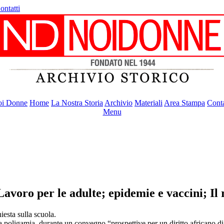
ontatti
i Donne
Home
La Nostra Storia
Archivio
Materiali
Area Stampa
Conta
Menu
 Lavoro per le adulte; epidemie e vaccini; I
hiesta sulla scuola.
lla poligamia, durante un convegno “prospettive per un diritto africano d