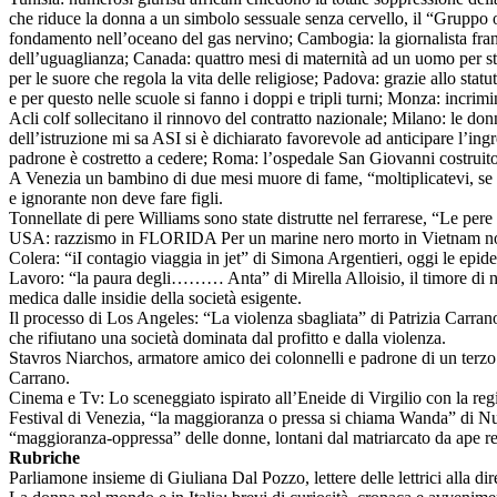
che riduce la donna a un simbolo sessuale senza cervello, il “Gruppo
fondamento nell’oceano del gas nervino; Cambogia: la giornalista fra
dell’uguaglianza; Canada: quattro mesi di maternità ad un uomo per star
per le suore che regola la vita delle religiose; Padova: grazie allo st
e per questo nelle scuole si fanno i doppi e tripli turni; Monza: incrim
Acli colf sollecitano il rinnovo del contratto nazionale; Milano: le do
dell’istruzione mi sa ASI si è dichiarato favorevole ad anticipare l’ing
padrone è costretto a cedere; Roma: l’ospedale San Giovanni costruit
A Venezia un bambino di due mesi muore di fame, “moltiplicatevi, se a
e ignorante non deve fare figli.
Tonnellate di pere Williams sono state distrutte nel ferrarese, “Le per
USA: razzismo in FLORIDA Per un marine nero morto in Vietnam non s
Colera: “iI contagio viaggia in jet” di Simona Argentieri, oggi le epi
Lavoro: “la paura degli……… Anta” di Mirella Alloisio, il timore di non
medica dalle insidie della società esigente.
Il processo di Los Angeles: “La violenza sbagliata” di Patrizia Carran
che rifiutano una società dominata dal profitto e dalla violenza.
Stavros Niarchos, armatore amico dei colonnelli e padrone di un terzo 
Carrano.
Cinema e Tv: Lo sceneggiato ispirato all’Eneide di Virgilio con la re
Festival di Venezia, “la maggioranza o pressa si chiama Wanda” di Nu
“maggioranza-oppressa” delle donne, lontani dal matriarcato da ape r
Rubriche
Parliamone insieme di Giuliana Dal Pozzo, lettere delle lettrici alla dire