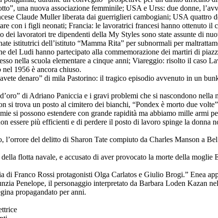
 otto”, una nuova associazione femminile; USA e Urss: due donne, l’av
ncese Claude Muller liberata dai guerriglieri cambogiani; USA quattro d
e con i figli neonati; Francia: le lavoratrici francesi hanno ottenuto i
atuto dei lavoratori tre dipendenti della My Styles sono state assunte d
inate istitutrici dell’istituto “Mamma Rita” per subnormali per maltrattam
nne del Ludi hanno partecipato alla commemorazione dei martiri di piazza
resso nella scuola elementare a cinque anni; Viareggio: risolto il caso La
o nel 1956 è ancora chiuso.
vete denaro” di mila Pastorino: il tragico episodio avvenuto in un bun
e d’oro” di Adriano Paniccia e i gravi problemi che si nascondono nella n
i trova un posto al cimitero dei bianchi, “Pondex è morto due volte”
demie si possono estendere con grande rapidità ma abbiamo mille armi per
 essere più efficienti e di perdere il posto di lavoro spinge la donna n
o, l’orrore del delitto di Sharon Tate compiuto da Charles Manson a Bel 
della flotta navale, e accusato di aver provocato la morte della moglie
gia di Franco Rossi protagonisti Olga Carlatos e Giulio Brogi.” Enea ap
nzia Penelope, il personaggio interpretato da Barbara Loden Kazan nel
egina propagandato per anni.
ttrice