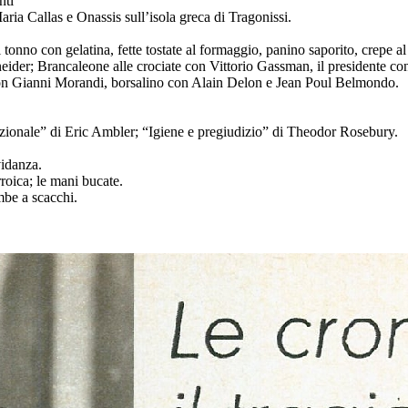
nti
Maria Callas e Onassis sull’isola greca di Tragonissi.
i tonno con gelatina, fette tostate al formaggio, panino saporito, crepe 
neider; Brancaleone alle crociate con Vittorio Gassman, il presidente c
on Gianni Morandi, borsalino con Alain Delon e Jean Poul Belmondo.
azionale” di Eric Ambler; “Igiene e pregiudizio” di Theodor Rosebury.
vidanza.
rroica; le mani bucate.
mbe a scacchi.