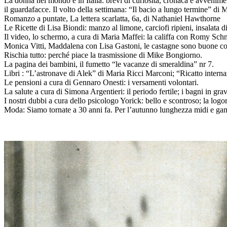
La donna nel mondo e in Italia: brevi di curiosità, cronaca e avvenime
il guardafacce. Il volto della settimana: “Il bacio a lungo termine” di 
Romanzo a puntate, La lettera scarlatta, 6a, di Nathaniel Hawthorne
Le Ricette di Lisa Biondi: manzo al limone, carciofi ripieni, insalata d
Il video, lo schermo, a cura di Maria Maffei: la califfa con Romy Sch
Monica Vitti, Maddalena con Lisa Gastoni, le castagne sono buone c
Rischia tutto: perché piace la trasmissione di Mike Bongiorno.
La pagina dei bambini, il fumetto “le vacanze di smeraldina” nr 7.
Libri : “L’astronave di Alek” di Maria Ricci Marconi; “Ricatto intern
Le pensioni a cura di Gennaro Onesti: i versamenti volontari.
La salute a cura di Simona Argentieri: il periodo fertile; i bagni in gra
I nostri dubbi a cura dello psicologo Yorick: bello e scontroso; la logo
Moda: Siamo tornate a 30 anni fa. Per l’autunno lunghezza midi e ga