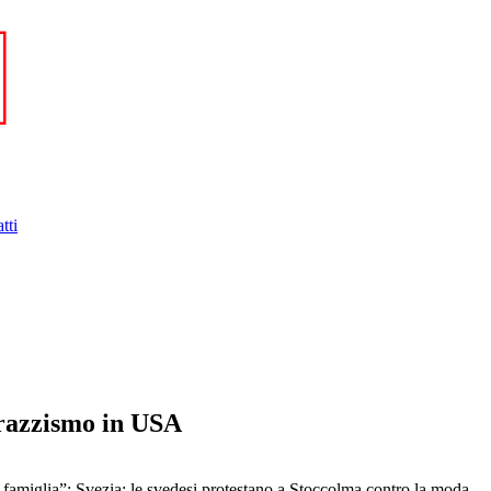
tti
l razzismo in USA
i famiglia”; Svezia: le svedesi protestano a Stoccolma contro la moda