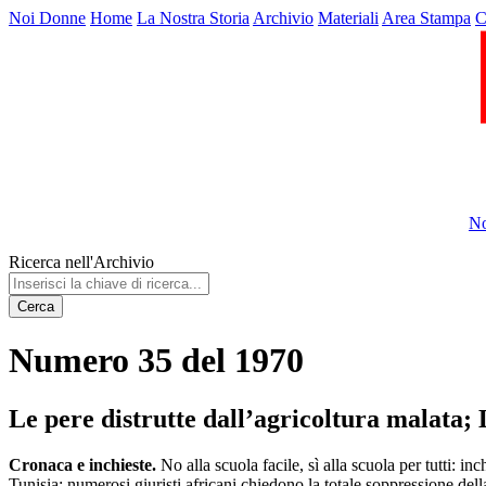
Noi Donne
Home
La Nostra Storia
Archivio
Materiali
Area Stampa
C
No
Ricerca nell'Archivio
Cerca
Numero 35 del 1970
Le pere distrutte dall’agricoltura malata;
Cronaca e inchieste.
No alla scuola facile, sì alla scuola per tutti: inc
Tunisia: numerosi giuristi africani chiedono la totale soppressione de