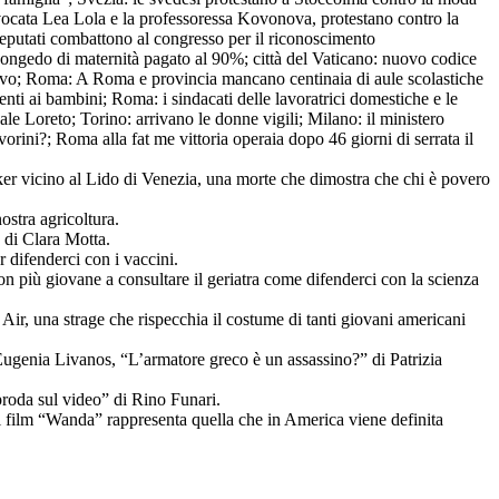
vocata Lea Lola e la professoressa Kovonova, protestano contro la
eputati combattono al congresso per il riconoscimento
l congedo di maternità pagato al 90%; città del Vaticano: nuovo codice
i nuovo; Roma: A Roma e provincia mancano centinaia di aule scolastiche
enti ai bambini; Roma: i sindacati delle lavoratrici domestiche e le
le Loreto; Torino: arrivano le donne vigili; Milano: il ministero
vorini?; Roma alla fat me vittoria operaia dopo 46 giorni di serrata il
ker vicino al Lido di Venezia, una morte che dimostra che chi è povero
ostra agricoltura.
 di Clara Motta.
 difenderci con i vaccini.
on più giovane a consultare il geriatra come difenderci con la scienza
Air, una strage che rispecchia il costume di tanti giovani americani
 Eugenia Livanos, “L’armatore greco è un assassino?” di Patrizia
proda sul video” di Rino Funari.
 film “Wanda” rappresenta quella che in America viene definita