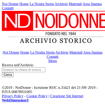
Noi Donne
Home
La Nostra Storia
Archivio
Materiali
Area Stampa
Contatti
Noi Donne
Home
La Nostra Storia
Archivio
Materiali
Area Stampa
Contatti
Menu
Ricerca nell'Archivio
Cerca
©2019 - NoiDonne - Iscrizione ROC n.33421 del 23 /09/ 2019 -
P.IVA 00878931005
Privacy Policy
-
Cookie Policy
|
Creazione Siti Internet
WebDimension®