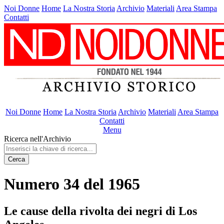
Noi Donne
Home
La Nostra Storia
Archivio
Materiali
Area Stampa
Contatti
Noi Donne
Home
La Nostra Storia
Archivio
Materiali
Area Stampa
Contatti
Menu
Ricerca nell'Archivio
Cerca
Numero 34 del 1965
Le cause della rivolta dei negri di Los