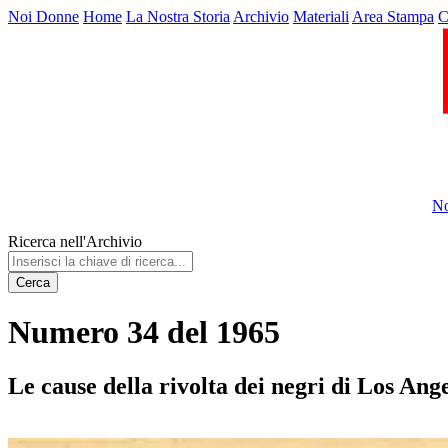
Noi Donne
Home
La Nostra Storia
Archivio
Materiali
Area Stampa
C
No
Ricerca nell'Archivio
Cerca
Numero 34 del 1965
Le cause della rivolta dei negri di Los Ang