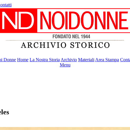
ontatti
i Donne
Home
La Nostra Storia
Archivio
Materiali
Area Stampa
Conta
Menu
eles