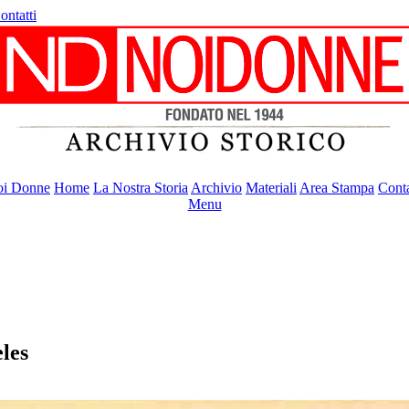
ontatti
i Donne
Home
La Nostra Storia
Archivio
Materiali
Area Stampa
Conta
Menu
eles