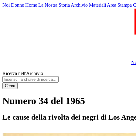
Noi Donne
Home
La Nostra Storia
Archivio
Materiali
Area Stampa
C
No
Ricerca nell'Archivio
Cerca
Numero 34 del 1965
Le cause della rivolta dei negri di Los Ang