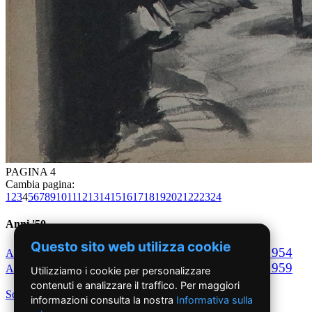
PAGINA 4
Cambia pagina:
1
2
3
4
5
6
7
8
9
10
11
12
13
14
15
16
17
18
19
20
21
22
23
24
Anni '50
Questo sito web utilizza cookie
1950
1951
1952
1953
1954
Anno
Anno
Anno
Anno
Anno
1955
1956
1957
1958
1959
Anno
Anno
Anno
Anno
Anno
Utilizziamo i cookie per personalizzare
contenuti e analizzare il traffico. Per maggiori
Scegli per decennio
informazioni consulta la nostra
Informativa sulla