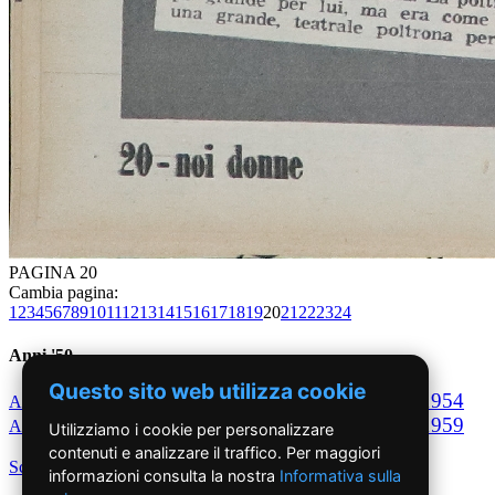
PAGINA 20
Cambia pagina:
1
2
3
4
5
6
7
8
9
10
11
12
13
14
15
16
17
18
19
20
21
22
23
24
Anni '50
Questo sito web utilizza cookie
1950
1951
1952
1953
1954
Anno
Anno
Anno
Anno
Anno
1955
1956
1957
1958
1959
Anno
Anno
Anno
Anno
Anno
Utilizziamo i cookie per personalizzare
contenuti e analizzare il traffico. Per maggiori
Scegli per decennio
informazioni consulta la nostra
Informativa sulla