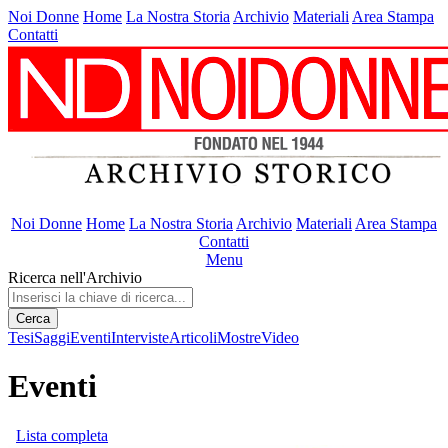
Noi Donne
Home
La Nostra Storia
Archivio
Materiali
Area Stampa
Contatti
Noi Donne
Home
La Nostra Storia
Archivio
Materiali
Area Stampa
Contatti
Menu
Ricerca nell'Archivio
Cerca
Tesi
Saggi
Eventi
Interviste
Articoli
Mostre
Video
Eventi
Lista completa