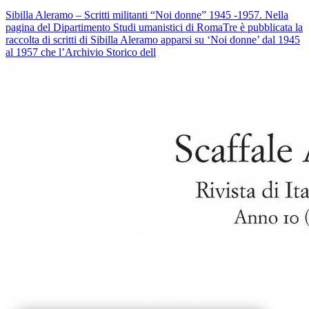
Sibilla Aleramo – Scritti militanti “Noi donne” 1945 -1957. Nella
pagina del Dipartimento Studi umanistici di RomaTre è pubblicata la
raccolta di scritti di Sibilla Aleramo apparsi su ‘Noi donne’ dal 1945
al 1957 che l’Archivio Storico dell