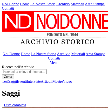
Noi Donne
Home
La Nostra Storia
Archivio
Materiali
Area Stampa
Contatti
Noi Donne
Home
La Nostra Storia
Archivio
Materiali
Area Stampa
Contatti
Menu
Ricerca nell'Archivio
Cerca
Tesi
Saggi
Eventi
Interviste
Articoli
Mostre
Video
Saggi
Lista completa