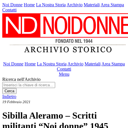
Noi Donne
Home
La Nostra Storia
Archivio
Materiali
Area Stampa
Contatti
Noi Donne
Home
La Nostra Storia
Archivio
Materiali
Area Stampa
Contatti
Menu
Ricerca nell'Archivio
Cerca
Indietro
19 Febbraio 2021
Sibilla Aleramo – Scritti
militanti “Noi donne” 1945