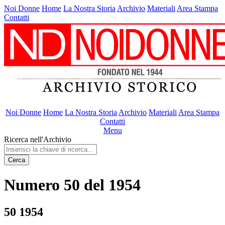
Noi Donne
Home
La Nostra Storia
Archivio
Materiali
Area Stampa
Contatti
Noi Donne
Home
La Nostra Storia
Archivio
Materiali
Area Stampa
Contatti
Menu
Ricerca nell'Archivio
Cerca
Numero 50 del 1954
50 1954