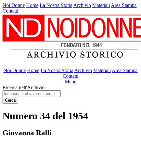
Noi Donne
Home
La Nostra Storia
Archivio
Materiali
Area Stampa
Contatti
Noi Donne
Home
La Nostra Storia
Archivio
Materiali
Area Stampa
Contatti
Menu
Ricerca nell'Archivio
Cerca
Numero 34 del 1954
Giovanna Ralli