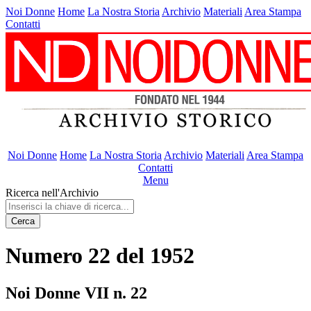
Noi Donne
Home
La Nostra Storia
Archivio
Materiali
Area Stampa
Contatti
Noi Donne
Home
La Nostra Storia
Archivio
Materiali
Area Stampa
Contatti
Menu
Ricerca nell'Archivio
Cerca
Numero 22 del 1952
Noi Donne VII n. 22