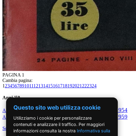
PAGINA 1
Cambia pagina:
1
2
3
4
5
6
7
8
9
10
11
12
13
14
15
16
17
18
19
20
21
22
23
24
Anni '50
Questo sito web utilizza cookie
1950
1951
1952
1953
1954
Anno
Anno
Anno
Anno
Anno
1955
1956
1957
1958
1959
Anno
Anno
Anno
Anno
Anno
Utilizziamo i cookie per personalizzare
contenuti e analizzare il traffico. Per maggiori
Scegli per decennio
informazioni consulta la nostra
Informativa sulla