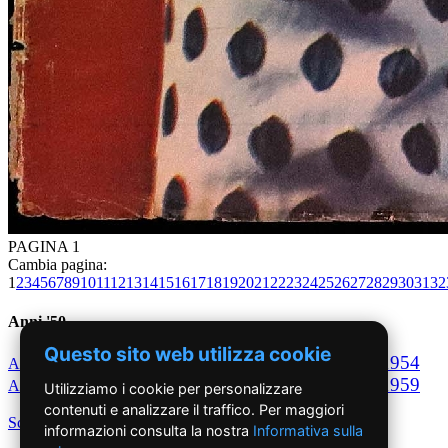
PAGINA 1
Cambia pagina:
1
2
3
4
5
6
7
8
9
10
11
12
13
14
15
16
17
18
19
20
21
22
23
24
25
26
27
28
29
30
31
32
Anni '50
Questo sito web utilizza cookie
1950
1951
1952
1953
1954
Anno
Anno
Anno
Anno
Anno
1955
1956
1957
1958
1959
Anno
Anno
Anno
Anno
Anno
Utilizziamo i cookie per personalizzare
contenuti e analizzare il traffico. Per maggiori
Scegli per decennio
informazioni consulta la nostra
Informativa sulla