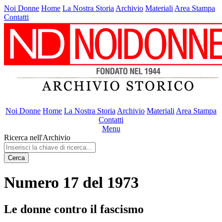
Noi Donne
Home
La Nostra Storia
Archivio
Materiali
Area Stampa
Contatti
Noi Donne
Home
La Nostra Storia
Archivio
Materiali
Area Stampa
Contatti
Menu
Ricerca nell'Archivio
Cerca
Numero 17 del 1973
Le donne contro il fascismo