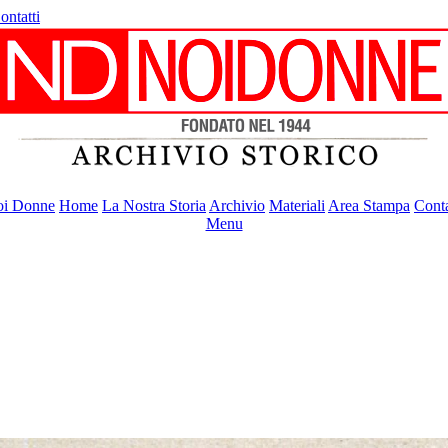
ontatti
i Donne
Home
La Nostra Storia
Archivio
Materiali
Area Stampa
Conta
Menu