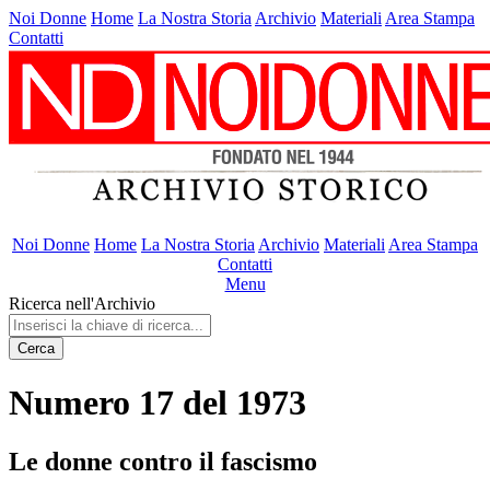
Noi Donne
Home
La Nostra Storia
Archivio
Materiali
Area Stampa
Contatti
Noi Donne
Home
La Nostra Storia
Archivio
Materiali
Area Stampa
Contatti
Menu
Ricerca nell'Archivio
Cerca
Numero 17 del 1973
Le donne contro il fascismo