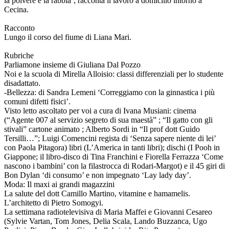
la polvere e la rabbia’, racconta il lavoro a domicilio intorno a
Cecina.
Racconto
Lungo il corso del fiume di Liana Mari.
Rubriche
Parliamone insieme di Giuliana Dal Pozzo
Noi e la scuola di Mirella Alloisio: classi differenziali per lo studente
disadattato.
-Bellezza: di Sandra Lemeni ‘Correggiamo con la ginnastica i più
comuni difetti fisici’.
Visto letto ascoltato per voi a cura di Ivana Musiani: cinema
(“Agente 007 al servizio segreto di sua maestà” ; “Il gatto con gli
stivali” cartone animato ; Alberto Sordi in “Il prof dott Guido
Tersilli…”; Luigi Comencini regista di ‘Senza sapere niente di lei’
con Paola Pitagora) libri (L’America in tanti libri); dischi (I Pooh in
Giappone; il libro-disco di Tina Franchini e Fiorella Ferrazza ‘Come
nascono i bambini’ con la filastrocca di Rodari-Margot) e il 45 giri di
Bon Dylan ‘di consumo’ e non impegnato ‘Lay lady day’.
Moda: Il maxi ai grandi magazzini
La salute del dott Camillo Martino, vitamine e hamamelis.
L’architetto di Pietro Somogyi.
La settimana radiotelevisiva di Maria Maffei e Giovanni Cesareo
(Sylvie Vartan, Tom Jones, Delia Scala, Lando Buzzanca, Ugo