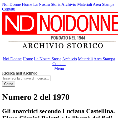
Noi Donne
Home
La Nostra Storia
Archivio
Materiali
Area Stampa
Contatti
Noi Donne
Home
La Nostra Storia
Archivio
Materiali
Area Stampa
Contatti
Menu
Ricerca nell'Archivio
Cerca
Numero 2 del 1970
Gli anarchici secondo Luciana Castellina.