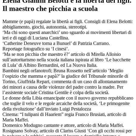
Elena Gianini Belotti e la libertà dei figli.
Il maestro che picchia a scuola
Mamme (e papà) regalate la libertà ai figli. Consigli di Elena Belotti:
abbigliamento, giochi, autonomia, stereotipi.
‘Ma chi sono questi anarchici’ uno sguardo ai movimenti libertari di
ieri e di oggi di Luciana Castellina.
‘Catherine Deneuve torna a Bunuel’ di Patrizia Carrano.
Reportage fotografico su ‘I cinesi’.
‘Ma se non picchia che maestro è?’ articolo di Mirella Alloisio
sull’autoritarismo nella scuola italiana ispirata al libro ‘Le bacchette
di Lula’ di Albino Bernardini, ed La Nuova Italia.
Bambini negli orfanotrofi; Bruna Rossetto nell’articolo ‘Meglio
l’ospizio che mamma e papà?’ la giudice del Tribunale minorile di
Torino, Giuffrida Repari, commenta di un caso di allontanamento
dei minori a causa delle violenze del padre contro la madre. Per
l’assistente sociale Cristina Gentile è colpa della società.
Le donne della Libia emancipate con il nuovo governo repubblicano
che toglie il velo e le regole arcaiche della società, ‘Le primogenite
della rivoluzione’ dall’inviato Luigi Pestalozza
Cinema: “I tulipani di Haariem” regia Franco Brusiati, articolo di
Maria Maffei.
Domenico Modugno cantante e attore, articolo di Maria Maffei.
Rosignano Solvay, articolo di Clariss Giusti ‘Con gli occhi rossi per