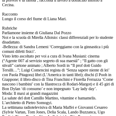
la polvere e la rabbia’, racconta il lavoro a domicilio intorno a
Cecina.
Racconto
Lungo il corso del fiume di Liana Mari.
Rubriche
Parliamone insieme di Giuliana Dal Pozzo
Noi e la scuola di Mirella Alloisio: classi differenziali per lo studente
disadattato.
-Bellezza: di Sandra Lemeni ‘Correggiamo con la ginnastica i più
comuni difetti fisici’.
Visto letto ascoltato per voi a cura di Ivana Musiani: cinema
(“Agente 007 al servizio segreto di sua maestà” ; “Il gatto con gli
stivali” cartone animato ; Alberto Sordi in “Il prof dott Guido
Tersilli…”; Luigi Comencini regista di ‘Senza sapere niente di lei’
con Paola Pitagora) libri (L’America in tanti libri); dischi (I Pooh in
Giappone; il libro-disco di Tina Franchini e Fiorella Ferrazza ‘Come
nascono i bambini’ con la filastrocca di Rodari-Margot) e il 45 giri di
Bon Dylan ‘di consumo’ e non impegnato ‘Lay lady day’.
Moda: Il maxi ai grandi magazzini
La salute del dott Camillo Martino, vitamine e hamamelis.
L’architetto di Pietro Somogyi.
La settimana radiotelevisiva di Maria Maffei e Giovanni Cesareo
(Sylvie Vartan, Tom Jones, Delia Scala, Lando Buzzanca, Ugo