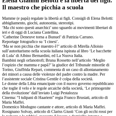
Elena Gianini Belotti e la libertà dei figli.
Il maestro che picchia a scuola
Mamme (e papà) regalate la libertà ai figli. Consigli di Elena Belotti:
abbigliamento, giochi, autonomia, stereotipi.
‘Ma chi sono questi anarchici’ uno sguardo ai movimenti libertari di
ieri e di oggi di Luciana Castellina.
‘Catherine Deneuve torna a Bunuel’ di Patrizia Carrano.
Reportage fotografico su ‘I cinesi’.
‘Ma se non picchia che maestro è?’ articolo di Mirella Alloisio
sull’autoritarismo nella scuola italiana ispirata al libro ‘Le bacchette
di Lula’ di Albino Bernardini, ed La Nuova Italia.
Bambini negli orfanotrofi; Bruna Rossetto nell’articolo ‘Meglio
l’ospizio che mamma e papà?’ la giudice del Tribunale minorile di
Torino, Giuffrida Repari, commenta di un caso di allontanamento
dei minori a causa delle violenze del padre contro la madre. Per
l’assistente sociale Cristina Gentile è colpa della società.
Le donne della Libia emancipate con il nuovo governo repubblicano
che toglie il velo e le regole arcaiche della società, ‘Le primogenite
della rivoluzione’ dall’inviato Luigi Pestalozza
Cinema: “I tulipani di Haariem” regia Franco Brusiati, articolo di
Maria Maffei.
Domenico Modugno cantante e attore, articolo di Maria Maffei.
Rosignano Solvay, articolo di Clariss Giusti ‘Con gli occhi rossi per