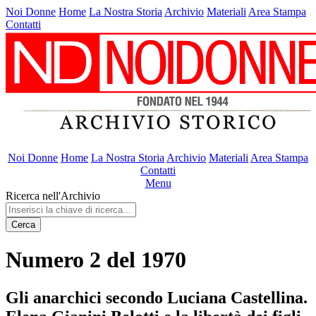
Noi Donne
Home
La Nostra Storia
Archivio
Materiali
Area Stampa
Contatti
Noi Donne
Home
La Nostra Storia
Archivio
Materiali
Area Stampa
Contatti
Menu
Ricerca nell'Archivio
Cerca
Numero 2 del 1970
Gli anarchici secondo Luciana Castellina.