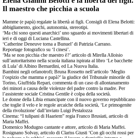
Elena Gianini Belotti e la libertà dei figli.
Il maestro che picchia a scuola
Mamme (e papà) regalate la libertà ai figli. Consigli di Elena Belotti:
abbigliamento, giochi, autonomia, stereotipi.
‘Ma chi sono questi anarchici’ uno sguardo ai movimenti libertari di
ieri e di oggi di Luciana Castellina.
‘Catherine Deneuve torna a Bunuel’ di Patrizia Carrano.
Reportage fotografico su ‘I cinesi’.
‘Ma se non picchia che maestro è?’ articolo di Mirella Alloisio
sull’autoritarismo nella scuola italiana ispirata al libro ‘Le bacchette
di Lula’ di Albino Bernardini, ed La Nuova Italia.
Bambini negli orfanotrofi; Bruna Rossetto nell’articolo ‘Meglio
l’ospizio che mamma e papà?’ la giudice del Tribunale minorile di
Torino, Giuffrida Repari, commenta di un caso di allontanamento
dei minori a causa delle violenze del padre contro la madre. Per
l’assistente sociale Cristina Gentile è colpa della società.
Le donne della Libia emancipate con il nuovo governo repubblicano
che toglie il velo e le regole arcaiche della società, ‘Le primogenite
della rivoluzione’ dall’inviato Luigi Pestalozza
Cinema: “I tulipani di Haariem” regia Franco Brusiati, articolo di
Maria Maffei.
Domenico Modugno cantante e attore, articolo di Maria Maffei.
Rosignano Solvay, articolo di Clariss Giusti ‘Con gli occhi rossi per