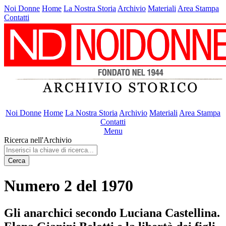
Noi Donne
Home
La Nostra Storia
Archivio
Materiali
Area Stampa
Contatti
Noi Donne
Home
La Nostra Storia
Archivio
Materiali
Area Stampa
Contatti
Menu
Ricerca nell'Archivio
Cerca
Numero 2 del 1970
Gli anarchici secondo Luciana Castellina.