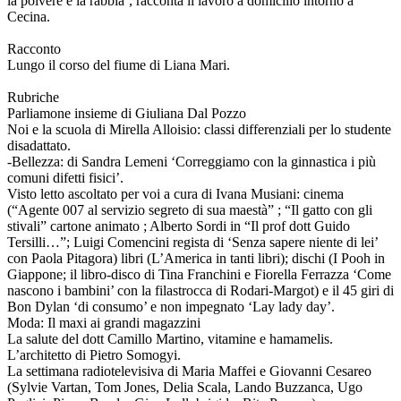
la polvere e la rabbia’, racconta il lavoro a domicilio intorno a
Cecina.
Racconto
Lungo il corso del fiume di Liana Mari.
Rubriche
Parliamone insieme di Giuliana Dal Pozzo
Noi e la scuola di Mirella Alloisio: classi differenziali per lo studente
disadattato.
-Bellezza: di Sandra Lemeni ‘Correggiamo con la ginnastica i più
comuni difetti fisici’.
Visto letto ascoltato per voi a cura di Ivana Musiani: cinema
(“Agente 007 al servizio segreto di sua maestà” ; “Il gatto con gli
stivali” cartone animato ; Alberto Sordi in “Il prof dott Guido
Tersilli…”; Luigi Comencini regista di ‘Senza sapere niente di lei’
con Paola Pitagora) libri (L’America in tanti libri); dischi (I Pooh in
Giappone; il libro-disco di Tina Franchini e Fiorella Ferrazza ‘Come
nascono i bambini’ con la filastrocca di Rodari-Margot) e il 45 giri di
Bon Dylan ‘di consumo’ e non impegnato ‘Lay lady day’.
Moda: Il maxi ai grandi magazzini
La salute del dott Camillo Martino, vitamine e hamamelis.
L’architetto di Pietro Somogyi.
La settimana radiotelevisiva di Maria Maffei e Giovanni Cesareo
(Sylvie Vartan, Tom Jones, Delia Scala, Lando Buzzanca, Ugo