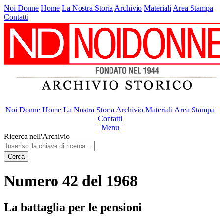
Noi Donne
Home
La Nostra Storia
Archivio
Materiali
Area Stampa
Contatti
Noi Donne
Home
La Nostra Storia
Archivio
Materiali
Area Stampa
Contatti
Menu
Ricerca nell'Archivio
Cerca
Numero 42 del 1968
La battaglia per le pensioni