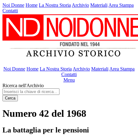
Noi Donne
Home
La Nostra Storia
Archivio
Materiali
Area Stampa
Contatti
Noi Donne
Home
La Nostra Storia
Archivio
Materiali
Area Stampa
Contatti
Menu
Ricerca nell'Archivio
Cerca
Numero 42 del 1968
La battaglia per le pensioni