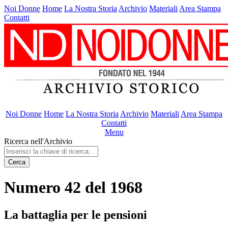
Noi Donne
Home
La Nostra Storia
Archivio
Materiali
Area Stampa
Contatti
Noi Donne
Home
La Nostra Storia
Archivio
Materiali
Area Stampa
Contatti
Menu
Ricerca nell'Archivio
Cerca
Numero 42 del 1968
La battaglia per le pensioni