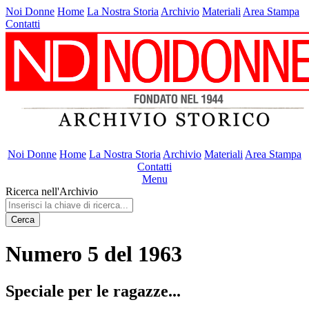
Noi Donne
Home
La Nostra Storia
Archivio
Materiali
Area Stampa
Contatti
Noi Donne
Home
La Nostra Storia
Archivio
Materiali
Area Stampa
Contatti
Menu
Ricerca nell'Archivio
Cerca
Numero 5 del 1963
Speciale per le ragazze...