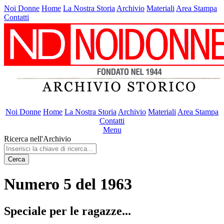
Noi Donne
Home
La Nostra Storia
Archivio
Materiali
Area Stampa
Contatti
Noi Donne
Home
La Nostra Storia
Archivio
Materiali
Area Stampa
Contatti
Menu
Ricerca nell'Archivio
Cerca
Numero 5 del 1963
Speciale per le ragazze...