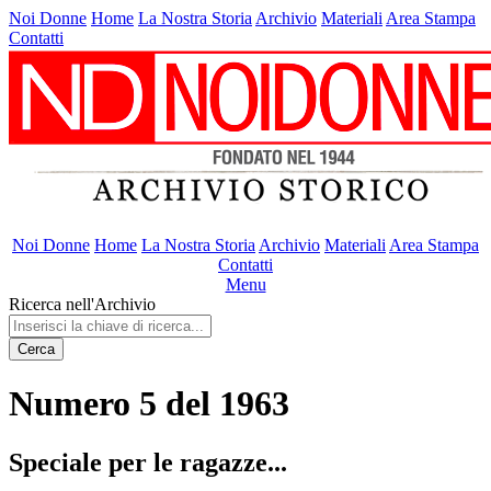
Noi Donne
Home
La Nostra Storia
Archivio
Materiali
Area Stampa
Contatti
Noi Donne
Home
La Nostra Storia
Archivio
Materiali
Area Stampa
Contatti
Menu
Ricerca nell'Archivio
Cerca
Numero 5 del 1963
Speciale per le ragazze...