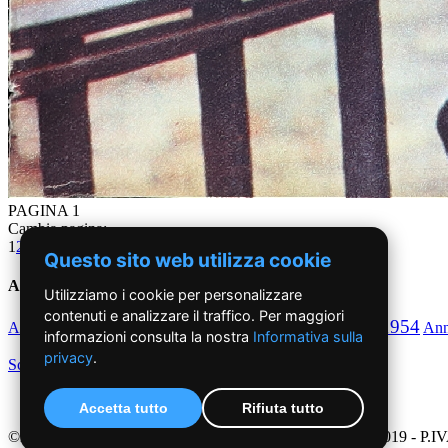
PAGINA 1
Cambia pagina:
1
2
3
4
5
6
7
8
9
10
11
12
13
14
15
16
17
18
19
20
21
22
23
24
Questo sito web utilizza cookie
Anni '50
Utilizziamo i cookie per personalizzare
contenuti e analizzare il traffico. Per maggiori
1950
1951
1952
1953
1954
Anno
Anno
Anno
Anno
Anno
An
informazioni consulta la nostra
Informativa sulla
privacy
.
Scegli per decennio
Accetta tutto
Rifiuta tutto
©2019 - NoiDonne - Iscrizione ROC n.33421 del 23 /09/ 2019 - P.