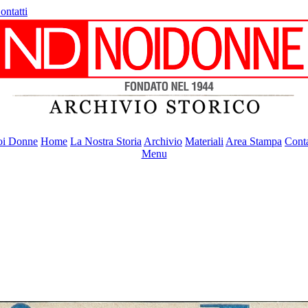
ontatti
i Donne
Home
La Nostra Storia
Archivio
Materiali
Area Stampa
Conta
Menu