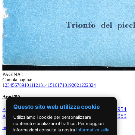
PAGINA 1
Cambia pagina:
1
2
3
4
5
6
7
8
9
10
11
12
13
14
15
16
17
18
19
20
21
22
23
24
Anni '50
Questo sito web utilizza cookie
1950
1951
1952
1953
1954
Anno
Anno
Anno
Anno
Anno
1955
1956
1957
1958
1959
Anno
Anno
Anno
Anno
Anno
Utilizziamo i cookie per personalizzare
contenuti e analizzare il traffico. Per maggiori
Scegli per decennio
informazioni consulta la nostra
Informativa sulla