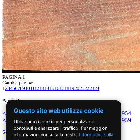
PAGINA 1
Cambia pagina:
1
2
3
4
5
6
7
8
9
10
11
12
13
14
15
16
17
18
19
20
21
22
23
24
Anni '50
Questo sito web utilizza cookie
1950
1951
1952
1953
1954
Anno
Anno
Anno
Anno
Anno
1955
1956
1957
1958
1959
Anno
Anno
Anno
Anno
Anno
Utilizziamo i cookie per personalizzare
contenuti e analizzare il traffico. Per maggiori
Scegli per decennio
informazioni consulta la nostra
Informativa sulla