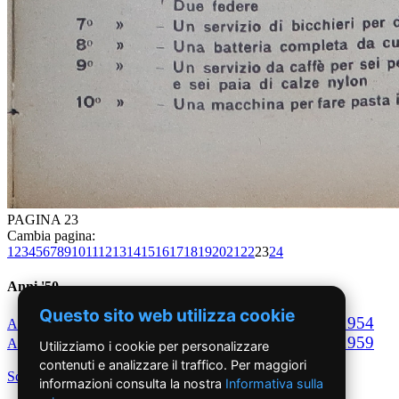
PAGINA 23
Cambia pagina:
1
2
3
4
5
6
7
8
9
10
11
12
13
14
15
16
17
18
19
20
21
22
23
24
Anni '50
Questo sito web utilizza cookie
1950
1951
1952
1953
1954
Anno
Anno
Anno
Anno
Anno
1955
1956
1957
1958
1959
Anno
Anno
Anno
Anno
Anno
Utilizziamo i cookie per personalizzare
contenuti e analizzare il traffico. Per maggiori
Scegli per decennio
informazioni consulta la nostra
Informativa sulla