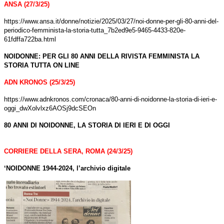
ANSA (27/3/25)
https://www.ansa.it/donne/notizie/2025/03/27/noi-donne-per-gli-80-anni-del-
periodico-femminista-la-storia-tutta_7b2ed9e5-9465-4433-820e-
61fdffa722ba.html
NOIDONNE: PER GLI 80 ANNI DELLA RIVISTA FEMMINISTA LA
STORIA TUTTA ON LINE
ADN KRONOS (25/3/25)
https://www.adnkronos.com/cronaca/80-anni-di-noidonne-la-storia-di-ieri-e-
oggi_dwXolvlxz6AOSj9dcSEOn
80 ANNI DI NOIDONNE, LA STORIA DI IERI E DI OGGI
CORRIERE DELLA SERA, ROMA (24/3/25)
‘NOIDONNE 1944-2024, l’archivio digitale