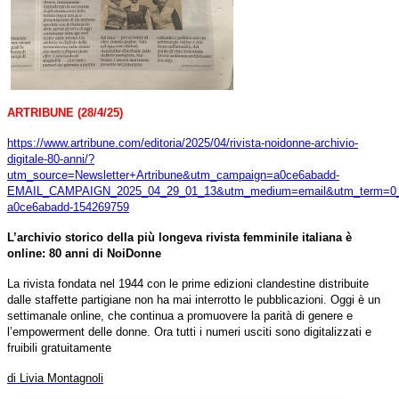
ARTRIBUNE (28/4/25)
https://www.artribune.com/editoria/2025/04/rivista-noidonne-archivio-
digitale-80-anni/?
utm_source=Newsletter+Artribune&utm_campaign=a0ce6abadd-
EMAIL_CAMPAIGN_2025_04_29_01_13&utm_medium=email&utm_term=0_
a0ce6abadd-154269759
L’archivio storico della più longeva rivista femminile italiana è
online: 80 anni di NoiDonne
La rivista fondata nel 1944 con le prime edizioni clandestine distribuite
dalle staffette partigiane non ha mai interrotto le pubblicazioni. Oggi è un
settimanale online, che continua a promuovere la parità di genere e
l’empowerment delle donne. Ora tutti i numeri usciti sono digitalizzati e
fruibili gratuitamente
di Livia Montagnoli