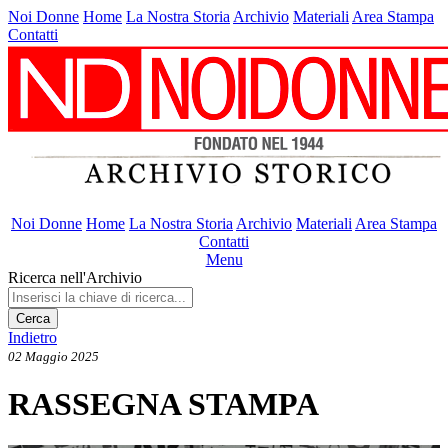
Noi Donne
Home
La Nostra Storia
Archivio
Materiali
Area Stampa
Contatti
Noi Donne
Home
La Nostra Storia
Archivio
Materiali
Area Stampa
Contatti
Menu
Ricerca nell'Archivio
Cerca
Indietro
02 Maggio 2025
RASSEGNA STAMPA