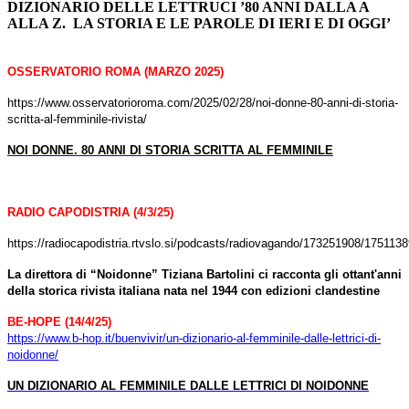
DIZIONARIO DELLE LETTRUCI ’80 ANNI DALLA A
ALLA Z.
LA STORIA E LE PAROLE DI IERI E DI OGGI’
OSSERVATORIO ROMA (MARZO 2025)
https://www.osservatorioroma.com/2025/02/28/noi-donne-80-anni-di-storia-
scritta-al-femminile-rivista/
NOI DONNE. 80 ANNI DI STORIA SCRITTA AL FEMMINILE
RADIO CAPODISTRIA (4/3/25)
https://radiocapodistria.rtvslo.si/podcasts/radiovagando/173251908/175113
La direttora di “Noidonne” Tiziana Bartolini ci racconta gli ottant'anni
della storica rivista italiana nata nel 1944 con edizioni clandestine
BE-HOPE (14/4/25)
https://www.b-hop.it/buenvivir/un-dizionario-al-femminile-dalle-lettrici-di-
noidonne/
UN DIZIONARIO AL FEMMINILE DALLE LETTRICI DI NOIDONNE