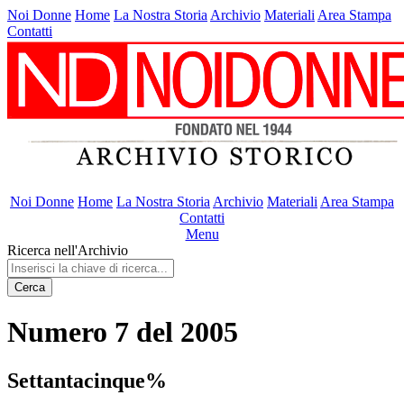
Noi Donne
Home
La Nostra Storia
Archivio
Materiali
Area Stampa
Contatti
Noi Donne
Home
La Nostra Storia
Archivio
Materiali
Area Stampa
Contatti
Menu
Ricerca nell'Archivio
Cerca
Numero 7 del 2005
Settantacinque%