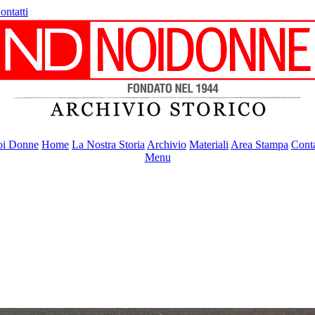
ontatti
i Donne
Home
La Nostra Storia
Archivio
Materiali
Area Stampa
Conta
Menu