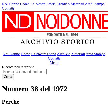
Noi Donne
Home
La Nostra Storia
Archivio
Materiali
Area Stampa
Contatti
Noi Donne
Home
La Nostra Storia
Archivio
Materiali
Area Stampa
Contatti
Menu
Ricerca nell'Archivio
Cerca
Numero 38 del 1972
Perché