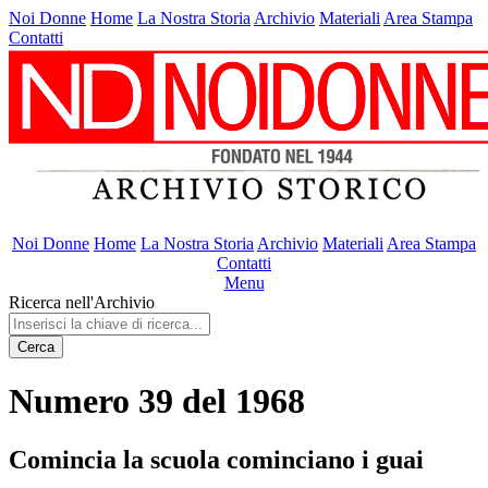
Noi Donne
Home
La Nostra Storia
Archivio
Materiali
Area Stampa
Contatti
Noi Donne
Home
La Nostra Storia
Archivio
Materiali
Area Stampa
Contatti
Menu
Ricerca nell'Archivio
Cerca
Numero 39 del 1968
Comincia la scuola cominciano i guai