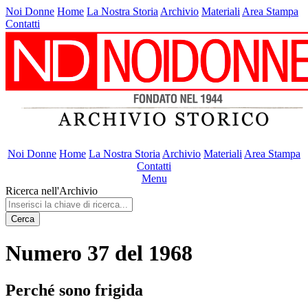
Noi Donne
Home
La Nostra Storia
Archivio
Materiali
Area Stampa
Contatti
Noi Donne
Home
La Nostra Storia
Archivio
Materiali
Area Stampa
Contatti
Menu
Ricerca nell'Archivio
Cerca
Numero 37 del 1968
Perché sono frigida