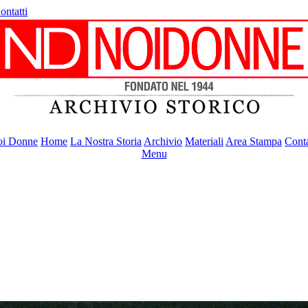
ontatti
i Donne
Home
La Nostra Storia
Archivio
Materiali
Area Stampa
Conta
Menu