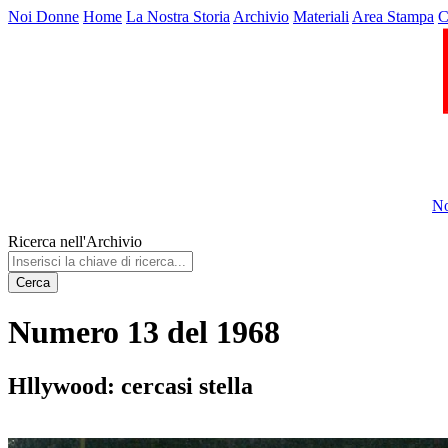
Noi Donne
Home
La Nostra Storia
Archivio
Materiali
Area Stampa
C
No
Ricerca nell'Archivio
Cerca
Numero 13 del 1968
Hllywood: cercasi stella