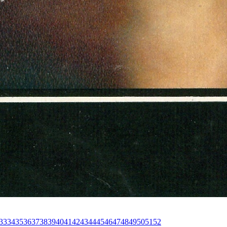
33
34
35
36
37
38
39
40
41
42
43
44
45
46
47
48
49
50
51
52