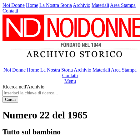
Noi Donne
Home
La Nostra Storia
Archivio
Materiali
Area Stampa
Contatti
Noi Donne
Home
La Nostra Storia
Archivio
Materiali
Area Stampa
Contatti
Menu
Ricerca nell'Archivio
Cerca
Numero 22 del 1965
Tutto sul bambino