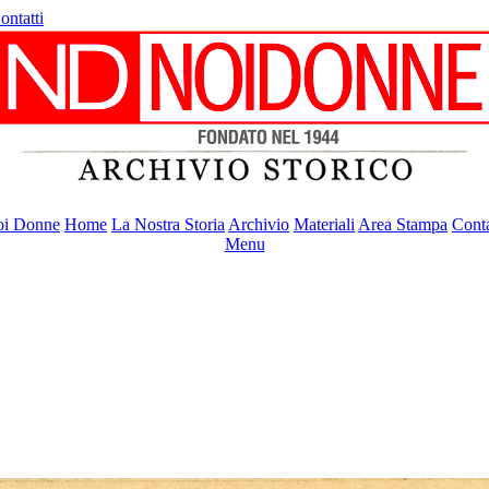
ontatti
i Donne
Home
La Nostra Storia
Archivio
Materiali
Area Stampa
Conta
Menu