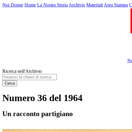
Noi Donne
Home
La Nostra Storia
Archivio
Materiali
Area Stampa
C
No
Ricerca nell'Archivio
Cerca
Numero 36 del 1964
Un racconto partigiano