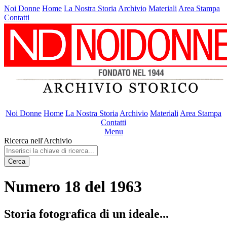
Noi Donne
Home
La Nostra Storia
Archivio
Materiali
Area Stampa
Contatti
Noi Donne
Home
La Nostra Storia
Archivio
Materiali
Area Stampa
Contatti
Menu
Ricerca nell'Archivio
Cerca
Numero 18 del 1963
Storia fotografica di un ideale...