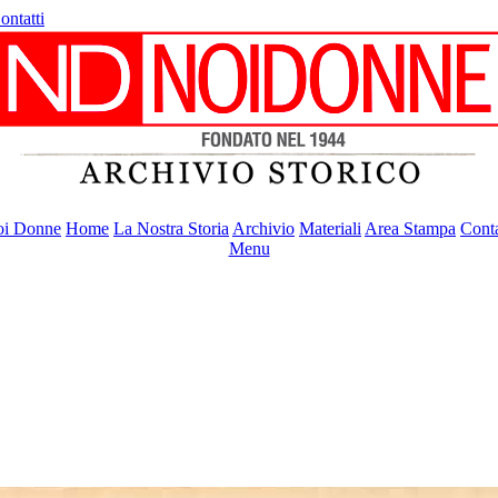
ontatti
i Donne
Home
La Nostra Storia
Archivio
Materiali
Area Stampa
Conta
Menu