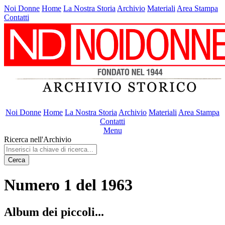
Noi Donne
Home
La Nostra Storia
Archivio
Materiali
Area Stampa
Contatti
Noi Donne
Home
La Nostra Storia
Archivio
Materiali
Area Stampa
Contatti
Menu
Ricerca nell'Archivio
Cerca
Numero 1 del 1963
Album dei piccoli...