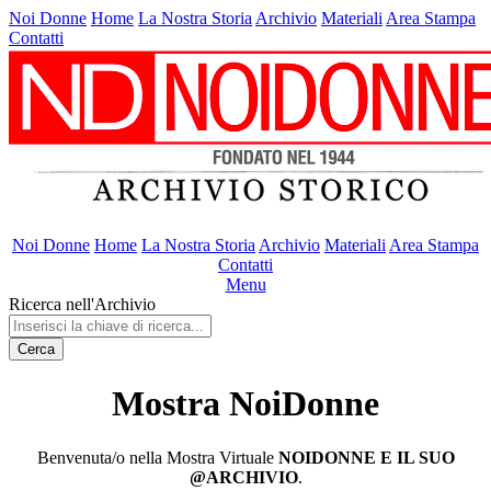
Noi Donne
Home
La Nostra Storia
Archivio
Materiali
Area Stampa
Contatti
Noi Donne
Home
La Nostra Storia
Archivio
Materiali
Area Stampa
Contatti
Menu
Ricerca nell'Archivio
Cerca
Mostra NoiDonne
Benvenuta/o nella Mostra Virtuale
NOIDONNE E IL SUO
@ARCHIVIO
.