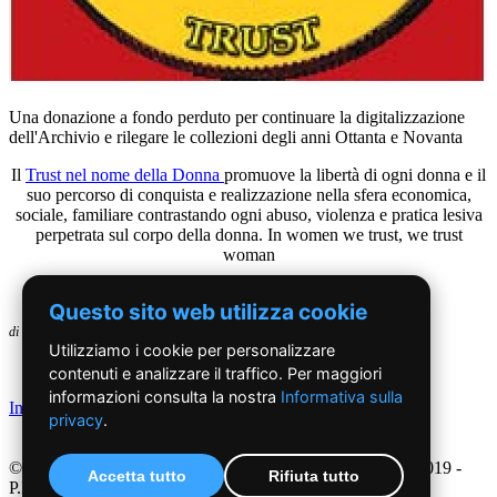
Una donazione a fondo perduto per continuare la digitalizzazione
dell'Archivio e rilegare le collezioni degli anni Ottanta e Novanta
Il
Trust nel nome della Donna
promuove la libertà di ogni donna e il
suo percorso di conquista e realizzazione nella sfera economica,
sociale, familiare contrastando ogni abuso, violenza e pratica lesiva
perpetrata sul corpo della donna. In women
we trust, we trust
woman
Questo sito web utilizza cookie
di
Utilizziamo i cookie per personalizzare
contenuti e analizzare il traffico. Per maggiori
informazioni consulta la nostra
Informativa sulla
Indietro
privacy
.
©2019 - NoiDonne - Iscrizione ROC n.33421 del 23 /09/ 2019 -
Accetta tutto
Rifiuta tutto
P.IVA 00878931005