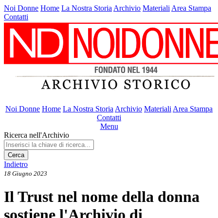
Noi Donne
Home
La Nostra Storia
Archivio
Materiali
Area Stampa
Contatti
Noi Donne
Home
La Nostra Storia
Archivio
Materiali
Area Stampa
Contatti
Menu
Ricerca nell'Archivio
Cerca
Indietro
18 Giugno 2023
Il Trust nel nome della donna
sostiene l'Archivio di