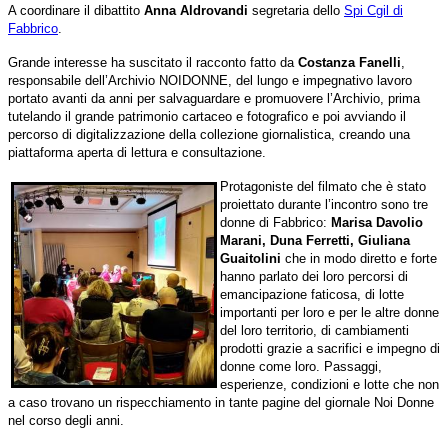
A coordinare il dibattito
Anna Aldrovandi
segretaria dello
Spi Cgil di
Fabbrico
.
Grande interesse ha suscitato il racconto fatto da
Costanza Fanelli
,
responsabile dell’Archivio NOIDONNE, del lungo e impegnativo lavoro
portato avanti da anni per salvaguardare e promuovere l’Archivio, prima
tutelando il grande patrimonio cartaceo e fotografico e poi avviando il
percorso di digitalizzazione della collezione giornalistica, creando una
piattaforma aperta di lettura e consultazione.
Protagoniste del filmato che è stato
proiettato durante l’incontro sono tre
donne di Fabbrico:
Marisa Davolio
Marani, Duna Ferretti, Giuliana
Guaitolini
che in modo diretto e forte
hanno parlato dei loro percorsi di
emancipazione faticosa, di lotte
importanti per loro e per le altre donne
del loro territorio, di cambiamenti
prodotti grazie a sacrifici e impegno di
donne come loro. Passaggi,
esperienze, condizioni e lotte che non
a caso trovano un rispecchiamento in tante pagine del giornale Noi Donne
nel corso degli anni.