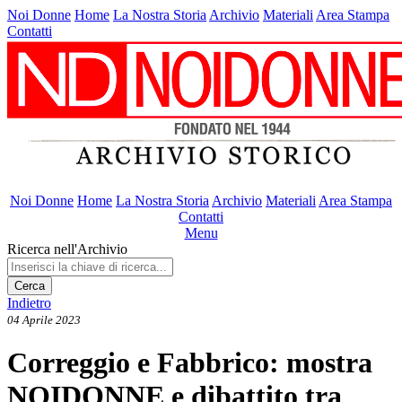
Noi Donne
Home
La Nostra Storia
Archivio
Materiali
Area Stampa
Contatti
Noi Donne
Home
La Nostra Storia
Archivio
Materiali
Area Stampa
Contatti
Menu
Ricerca nell'Archivio
Cerca
Indietro
04 Aprile 2023
Correggio e Fabbrico: mostra
NOIDONNE e dibattito tra