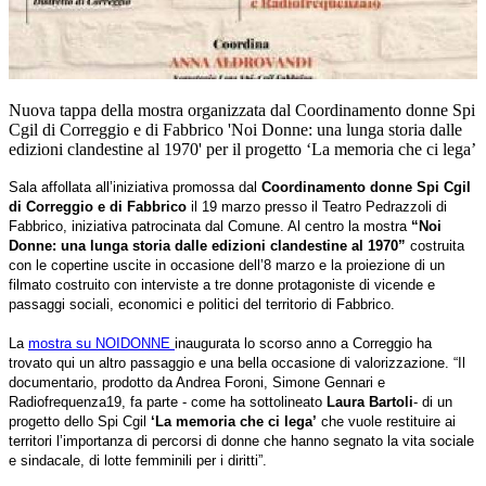
Nuova tappa della mostra organizzata dal Coordinamento donne Spi
Cgil di Correggio e di Fabbrico 'Noi Donne: una lunga storia dalle
edizioni clandestine al 1970' per il progetto ‘La memoria che ci lega’
Sala affollata all’iniziativa promossa dal
Coordinamento donne Spi Cgil
di Correggio e di Fabbrico
il 19 marzo presso il Teatro Pedrazzoli di
Fabbrico, iniziativa patrocinata dal Comune. Al centro la mostra
“Noi
Donne: una lunga storia dalle edizioni clandestine al 1970”
costruita
con le copertine uscite in occasione dell’8 marzo e la proiezione di un
filmato costruito con interviste a tre donne protagoniste di vicende e
passaggi sociali, economici e politici del territorio di Fabbrico.
L
a
mostra su NOIDONNE
inaugurata lo scorso anno a Correggio ha
trovato qui un altro passaggio e una bella occasione di valorizzazione. “Il
documentario, prodotto da Andrea Foroni, Simone Gennari e
Radiofrequenza19, fa parte - come ha sottolineato
Laura Bartoli
- di un
progetto dello Spi Cgil
‘La memoria che ci lega’
che vuole restituire ai
territori l’importanza di percorsi di donne che hanno segnato la vita sociale
e sindacale, di lotte femminili per i diritti”.